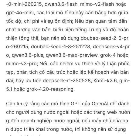
-0-mini-260215, qwen3.6-flash, mimo-v2-flash hoặc
gpt-4o-mini, các loại mô hình này cân bằng hơn giữa
tốc độ, chi phí và sự ổn định; Nếu bạn quan tâm đến
chất lượng văn bản, biểu hiện tiếng Trung và độ hoàn
thiện tổng thể, bạn nên sử dụng doubao-seed-2-0-pr
o-260215, doubao-seed-1-8-251228, deepseek-v4-pr
o, qwen3.6-plus, qwen3.6-max-preview, grok-4 hoặc
mimo-v2-pro; Nếu các nhiệm vụ thiên về lý luận phức
tạp, phân tích có cấu trúc hoặc lập kế hoạch văn bản
dài, hãy ưu tiên deepseek-r1-250528, Komi-k2.6, glm-
5.1 hoặc grok-4.20-reasoning.
Cần lưu ý rằng các mô hình GPT của OpenAI chỉ dành
cho người dùng nước ngoài hoặc các trang web hướn
g đến doanh nghiệp nước ngoài; nếu máy chủ của bạ
n được triển khai trong nước, thì không nên sử dụng