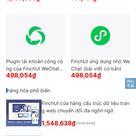
Plugin tài khoản công cộ
FinchUI ứng dụng nhỏ We
ng của FinchUI WeChat
Chat (bài viết cơ bản)
498,054₫
498,054₫
(chức năng ẩn nội dung c
ó thể nhìn thấy sau khi ch
ú ý, đồng bộ hóa bài viết
hàng hóa phổ biến
vào hộp dự thảo tài khoả
FinchUI cửa hàng cấu trúc dữ liệu tran
n công cộng, tự động trả
g web chuyển đổi đa ngôn ngữ
lời)
1,548,638₫
2,326,848₫