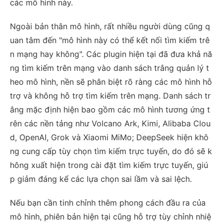
các mô hình này.
Ngoài bản thân mô hình, rất nhiều người dùng cũng q
uan tâm đến "mô hình này có thể kết nối tìm kiếm trê
n mạng hay không". Các plugin hiện tại đã đưa khả nă
ng tìm kiếm trên mạng vào danh sách trắng quản lý t
heo mô hình, nền sẽ phân biệt rõ ràng các mô hình hỗ
trợ và không hỗ trợ tìm kiếm trên mạng. Danh sách tr
ắng mặc định hiện bao gồm các mô hình tương ứng t
rên các nền tảng như Volcano Ark, Kimi, Alibaba Clou
d, OpenAI, Grok và Xiaomi MiMo; DeepSeek hiện khô
ng cung cấp tùy chọn tìm kiếm trực tuyến, do đó sẽ k
hông xuất hiện trong cài đặt tìm kiếm trực tuyến, giú
p giảm đáng kể các lựa chọn sai lầm và sai lệch.
Nếu bạn cần tinh chỉnh thêm phong cách đầu ra của
mô hình, phiên bản hiện tại cũng hỗ trợ tùy chỉnh nhiệ