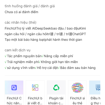
tình huống đánh giá / đánh giá
Chưa có ai đánh điểm
các nhãn hiệu (thẻ)
FinchUI
Trợ lý viết AI
DeepSeek
bao đậu / bao đậu
Kimi
ngàn câu hỏi / ngàn câu hỏi
trí谱 / trí谱 / trí谱
ChatGPT
Tạo một bài báo hàng loạt
phát hành theo thời gian
cam kết dịch vụ
Tác phẩm nguyên bản
Nâng cấp miễn phí
Trải nghiệm miễn phí
Không giới hạn tên miền
sử dụng vĩnh viễn
Hỗ trợ cài đặt
Bảo đảm sau bán hàng
FinchUI C
FinchUI b
Plugin tài
FinchUI si
Điều hướ
hức năng
ài viết đa l
khoản côn
êu thẻ
g thư mụ