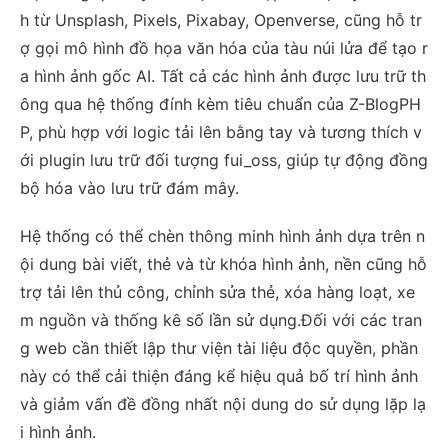
h từ Unsplash, Pixels, Pixabay, Openverse, cũng hỗ tr
ợ gọi mô hình đồ họa văn hóa của tàu núi lửa để tạo r
a hình ảnh gốc AI. Tất cả các hình ảnh được lưu trữ th
ông qua hệ thống đính kèm tiêu chuẩn của Z-BlogPH
P, phù hợp với logic tải lên bằng tay và tương thích v
ới plugin lưu trữ đối tượng fui_oss, giúp tự động đồng
bộ hóa vào lưu trữ đám mây.
Hệ thống có thể chèn thông minh hình ảnh dựa trên n
ội dung bài viết, thẻ và từ khóa hình ảnh, nền cũng hỗ
trợ tải lên thủ công, chỉnh sửa thẻ, xóa hàng loạt, xe
m nguồn và thống kê số lần sử dụng.Đối với các tran
g web cần thiết lập thư viện tài liệu độc quyền, phần
này có thể cải thiện đáng kể hiệu quả bố trí hình ảnh
và giảm vấn đề đồng nhất nội dung do sử dụng lặp lạ
i hình ảnh.