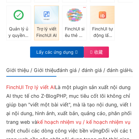
sao chép
ựa chọn p
g cộng củ
bài viết F
bài viết m
hân loại
a FinchUI
nchUI
ột nhấp c
WeChat (c
huột
hức năng
Quản lý ủ
Trợ lý viết
FinchUI si
FinchUI tự
ẩn nội dun
y quyền ứ
FinchUI AI
êu thẻ PL
động lấp
g có thể n
ng dụng F
US
đầy ID trố
hìn thấy s
inchUI
ng
au khi chú
Lấy các ứng dụng
收藏
ý, đồng b
ộ hóa bài
viết vào h
Giới thiệu / Giới thiệu
đánh giá / đánh giá / đánh giá
Hướn
ộp dự thả
o tài khoả
FinchUI
Trợ lý viết AI
Là một plugin sản xuất nội dung
n công cộ
ng, tự độn
AI thực tế cho Z-BlogPHP, mục tiêu cốt lõi không chỉ
g trả lời)
giúp bạn "viết một bài viết", mà là tạo nội dung, viết l
ại nội dung, hình ảnh, xuất bản, quảng cáo, phân phối
trang web và
kế hoạch nhiệm vụ / kế hoạch nhiệm vụ
một chuỗi các dòng công việc bền vữngĐối với các t