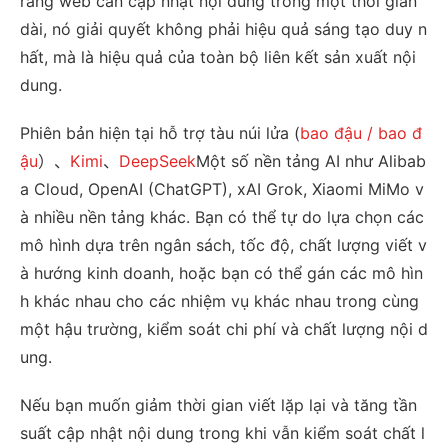
rang web cần cập nhật nội dung trong một thời gian
dài, nó giải quyết không phải hiệu quả sáng tạo duy n
hất, mà là hiệu quả của toàn bộ liên kết sản xuất nội
dung.
Phiên bản hiện tại hỗ trợ tàu núi lửa (
bao đậu / bao đ
ậu
）、
Kimi
、
DeepSeek
Một số nền tảng AI như Alibab
a Cloud, OpenAI (ChatGPT), xAI Grok, Xiaomi MiMo v
à nhiều nền tảng khác. Bạn có thể tự do lựa chọn các
mô hình dựa trên ngân sách, tốc độ, chất lượng viết v
à hướng kinh doanh, hoặc bạn có thể gán các mô hìn
h khác nhau cho các nhiệm vụ khác nhau trong cùng
một hậu trường, kiểm soát chi phí và chất lượng nội d
ung.
Nếu bạn muốn giảm thời gian viết lặp lại và tăng tần
suất cập nhật nội dung trong khi vẫn kiểm soát chất l