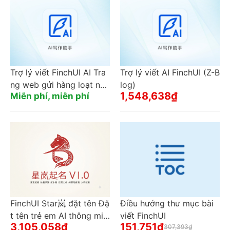
truy cập
Trợ lý viết FinchUI AI Tra
Trợ lý viết AI FinchUI (Z-B
ng web gửi hàng loạt nhi
log)
1,548,638₫
Miễn phí, miễn phí
ều trang web (plugin Z-Bl
og)
FinchUI Star岚 đặt tên Đặ
Điều hướng thư mục bài
t tên trẻ em AI thông min
viết FinchUI
3,105,058₫
151,751₫
h đặt tên Đánh giá tên
307,393₫