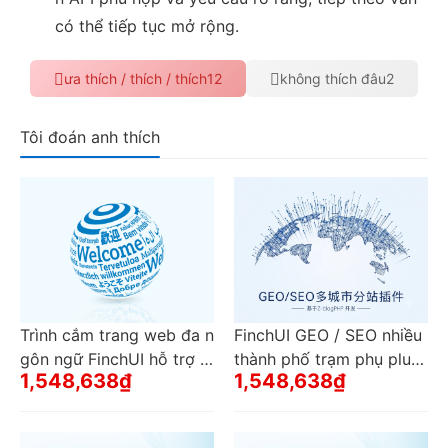
có thể tiếp tục mở rộng.
ưa thích / thích / thích
12
không thích đâu
2
Tôi đoán anh thích
Trình cắm trang web đa n
FinchUI GEO / SEO nhiều
gôn ngữ FinchUI hỗ trợ t
thành phố trạm phụ plugi
1,548,638₫
1,548,638₫
hư mục con hoặc địa chỉ
n một bộ trang web tháo
web truy cập độc lập (ba
dỡ N thành phố trạm phụ
o gồm tên miền cấp hai)
cục bộ đuôi dài lưu lượng